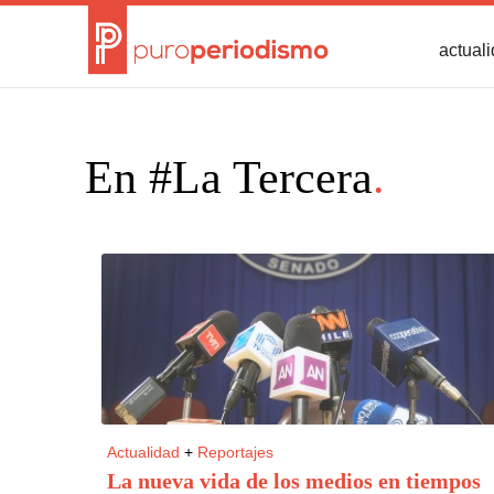
actual
En #La Tercera
.
Actualidad
+
Reportajes
La nueva vida de los medios en tiempos