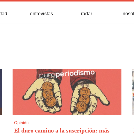
idad
entrevistas
radar
noso
Opinión
El duro camino a la suscripción: más