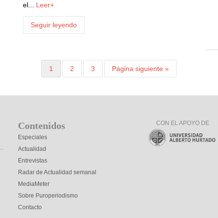
el...
Leer+
Seguir leyendo
1
2
3
Página siguiente »
CON EL APOYO DE
Contenidos
Especiales
Actualidad
Entrevistas
Radar de Actualidad semanal
MediaMeter
Sobre Puroperiodismo
Contacto