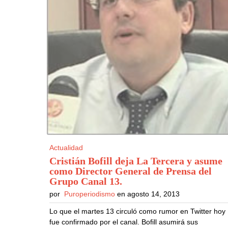
Actualidad
Cristián Bofill deja La Tercera y asume
como Director General de Prensa del
Grupo Canal 13
.
por
Puroperiodismo
en agosto 14, 2013
Lo que el martes 13 circuló como rumor en Twitter hoy
fue confirmado por el canal. Bofill asumirá sus