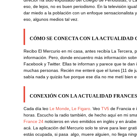
eso, de lejos, no es buen periodismo. En la televisión igua
dar miedo a la población con un enfoque sensacionalista 
eso, algunos medios tal vez.
CÓMO SE CONECTA CON LA ACTUALIDAD 
Recibo El Mercurio en mi casa, antes recibía La Tercera, p
información. Pero, donde encuentro más información sobre 
Facebook y Twitter. Ellas te informan y parece que te dan
muchas personas. Recién me enteré que el lunes [11 de ju
sabía nada y quizás fue porque ese día no me metí bien en
CONEXIÓN CON LA ACTUALIDAD FRANCE
Cada día leo
Le Monde
,
Le Figaro
. Veo
TV5
de Francia e i
horas. Escucho la radio también, de hecho aquí en mi sma
France 24
noticieros en vivo emitidos en inglés y en árab
acá. La aplicación del Mercurio solo te sirve para leer grati
estás ocupada, si pasa algo, muere alguien, no llega ning