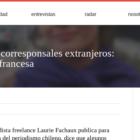
idad
entrevistas
radar
noso
corresponsales extranjeros:
francesa
odista freelance Laurie Fachaux publica para
ca del periodismo chileno, dice que algunos