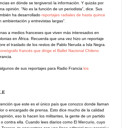
cias en dónde se tergiversó la información. Y quizás por
a opinión. “No es la función de un periodista”, dice. Sus
ambién ha desarrollado
reportajes radiales de hasta quince
 ambientación y entrevistas largas”.
ilenas a medios franceses que viven más interesados en
lonias en África. Recuerda que una vez hizo un reportaje
re el traslado de los restos de Pablo Neruda a Isla Negra.
coreógrafo francés que dirige el Ballet Nacional Chileno
rancia.
 algunos de sus reportajes para Radio Francia
los
LE
ención que este es el único país que conozco donde llaman
dor o encargado de prensa. Esto dice mucho de la calidad
opinión, eso lo hacen los militantes, la gente de un partido
 o contra ella. Cuando lees diarios como El Mercurio, cuyo
 Tercera, te encuentras con una línea editorial muy parcial y