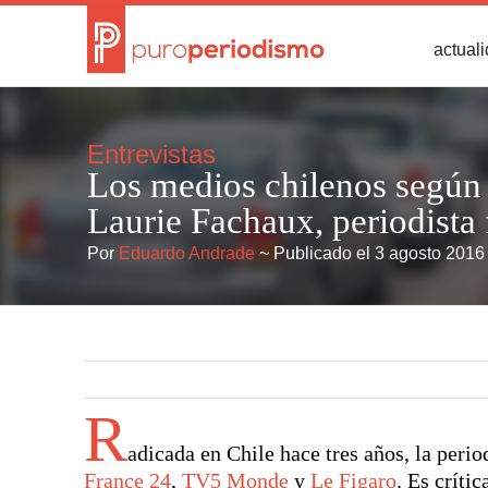
actual
Entrevistas
Los medios chilenos según 
Laurie Fachaux, periodista 
Por
Eduardo Andrade
~ Publicado el 3 agosto 2016
R
adicada en Chile hace tres años, la peri
France 24
,
TV5 Monde
y
Le Figaro
. Es críti