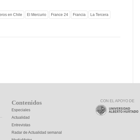
eros en Chile
El Mercurio
France 24
Francia
La Tercera
CON EL APOYO DE
Contenidos
Especiales
Actualidad
Entrevistas
Radar de Actualidad semanal
MediaMeter