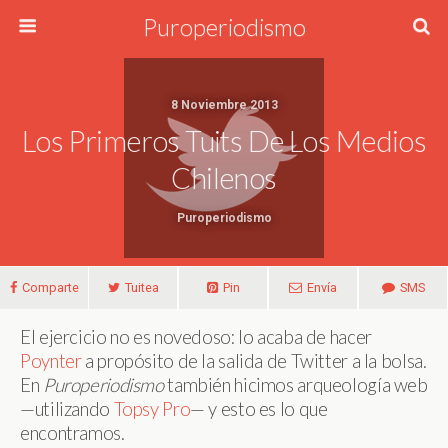
Puroperiodismo
8 Noviembre 2013
Los Primeros Tuits De Los Medios
Chilenos
Puroperiodismo
Comparte
Tuitea
Pin
Envía
SMS
El ejercicio no es novedoso: lo acaba de hacer
Poynter
a propósito de la salida de Twitter a la bolsa.
En
Puroperiodismo
también hicimos arqueología web
—utilizando
Topsy Pro
— y esto es lo que
encontramos.