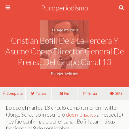
Puroperiodismo
14 Agosto 2013
Cristián Bofill Deja La Tercera Y
Asume Como Director General De
Prensa Del Grupo Canal 13
Puroperiodismo
Comparte
Tuitea
Pin
Envía
SMS
Lo que el martes 13 circuló como rumor en Twitter
(Jorge Schaulsohn escribió
dos
mensajes
al respecto)
hoy fue confirmado por el canal. Bofill asumirá sus
funciones el 9 de septiembre.