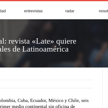
idad
entrevistas
radar
noso
l: revista «Late» quiere
tales de Latinoamérica
7
Colombia, Cuba, Ecuador, México y Chile, seis
primer medio continental sin oficina de