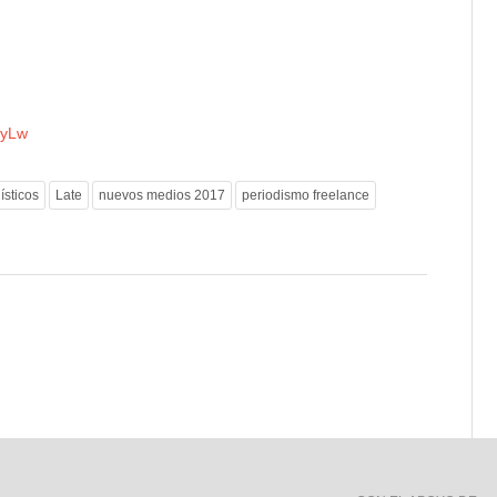
iyLw
ísticos
Late
nuevos medios 2017
periodismo freelance