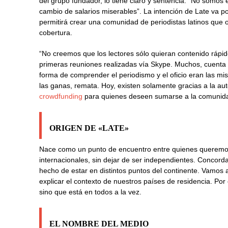
del grupo fundador, lo tiene claro y sentencia: “No somos 
cambio de salarios miserables”. La intención de Late va por
permitirá crear una comunidad de periodistas latinos que o
cobertura.
“No creemos que los lectores sólo quieran contenido rápido
primeras reuniones realizadas vía Skype. Muchos, cuenta e
forma de comprender el periodismo y el oficio eran las mi
las ganas, remata. Hoy, existen solamente gracias a la au
crowdfunding
para quienes deseen sumarse a la comunidad
ORIGEN DE «LATE»
Nace como un punto de encuentro entre quienes queremos 
internacionales, sin dejar de ser independientes. Concord
hecho de estar en distintos puntos del continente. Vamos
explicar el contexto de nuestros países de residencia. Por
sino que está en todos a la vez.
EL NOMBRE DEL MEDIO