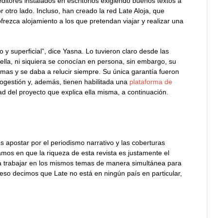
editores instalados en escritorios exigiendo buenos textos a
 otro lado. Incluso, han creado la red Late Aloja, que
frezca alojamiento a los que pretendan viajar y realizar una
 y superficial”, dice Yasna. Lo tuvieron claro desde las
lla, ni siquiera se conocían en persona, sin embargo, su
smas y se daba a relucir siempre. Su única garantía fueron
togestión y, además, tienen habilitada una
plataforma de
 del proyecto que explica ella misma, a continuación.
apostar por el periodismo narrativo y las coberturas
amos en que la riqueza de esta revista es justamente el
 a trabajar en los mismos temas de manera simultánea para
 eso decimos que Late no está en ningún país en particular,