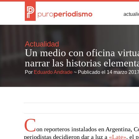
actual
Actualidad
Un medio con oficina virtua
narrar las historias elemen
Por
Eduardo Andrade
~ Publicado el 14 marzo 201
C
on reporteros instalados en Argentina, 
periodistas decidieron dar a luz a
«Late»
, el 