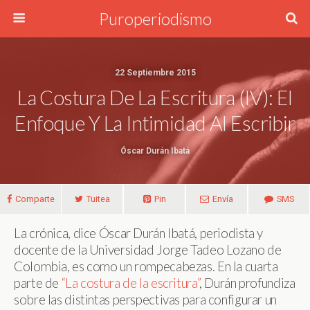
Puroperiodismo
22 Septiembre 2015
La Costura De La Escritura (IV): El
Enfoque Y La Intimidad Al Escribir
Óscar Durán Ibatá
Comparte
Tuitea
Pin
Envía
SMS
La crónica, dice Óscar Durán Ibatá, periodista y
docente de la Universidad Jorge Tadeo Lozano de
Colombia, es como un rompecabezas. En la cuarta
parte de
“La costura de la escritura”
, Durán profundiza
sobre las distintas perspectivas para configurar un