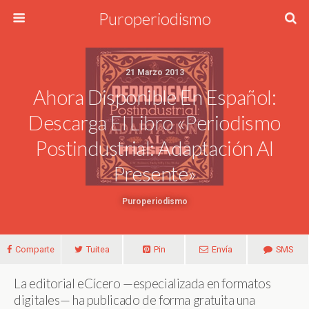
Puroperiodismo
21 Marzo 2013
Ahora Disponible En Español:
Descarga El Libro «Periodismo
Postindustrial: Adaptación Al
Presente»
Puroperiodismo
Comparte
Tuitea
Pin
Envía
SMS
La editorial eCícero —especializada en formatos
digitales— ha publicado de forma gratuita una