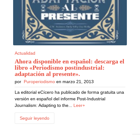
Actualidad
Ahora disponible en español: descarga el
libro «Periodismo postindustrial:
adaptación al presente»
.
por
Puroperiodismo
en marzo 21, 2013
La editorial eCícero ha publicado de forma gratuita una
versión en español del informe Post-Industrial
Journalism: Adapting to the...
Leer+
Seguir leyendo