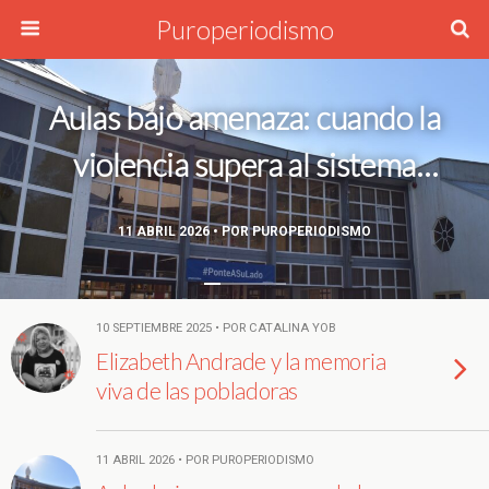
Puroperiodismo
Aulas bajo amenaza: cuando la
violencia supera al sistema
escolar
11 ABRIL 2026 • POR PUROPERIODISMO
10 SEPTIEMBRE 2025 • POR CATALINA YOB
Elizabeth Andrade y la memoria
viva de las pobladoras
11 ABRIL 2026 • POR PUROPERIODISMO