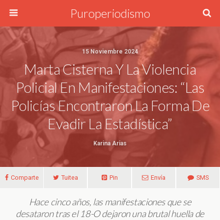
Puroperiodismo
15 Noviembre 2024
Marta Cisterna Y La Violencia
Policial En Manifestaciones: “Las
Policías Encontraron La Forma De
Evadir La Estadística”
Karina Arias
Comparte
Tuitea
Pin
Envía
SMS
Hace cinco años, las manifestaciones que se
desataron tras el 18-O dejaron una brutal huella de