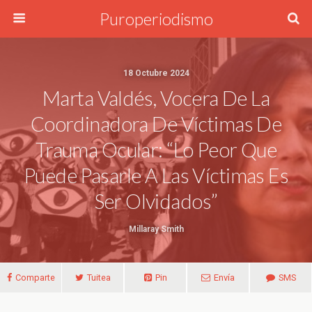
Puroperiodismo
18 Octubre 2024
Marta Valdés, Vocera De La
Coordinadora De Víctimas De
Trauma Ocular: “Lo Peor Que
Puede Pasarle A Las Víctimas Es
Ser Olvidados”
Millaray Smith
Comparte
Tuitea
Pin
Envía
SMS