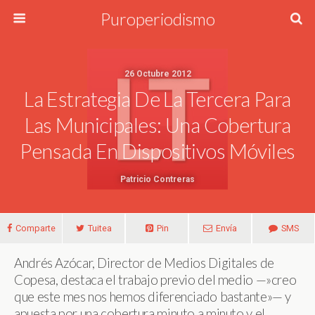
Puroperiodismo
26 Octubre 2012
La Estrategia De La Tercera Para
Las Municipales: Una Cobertura
Pensada En Dispositivos Móviles
Patricio Contreras
Comparte
Tuitea
Pin
Envía
SMS
Andrés Azócar, Director de Medios Digitales de
Copesa, destaca el trabajo previo del medio —»creo
que este mes nos hemos diferenciado bastante»— y
apuesta por una cobertura minuto a minuto y el