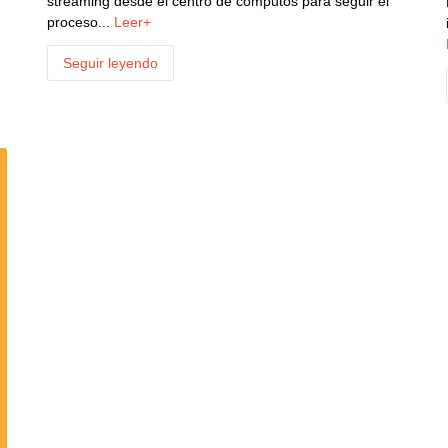
streaming desde el centro de cómputos para seguir el
proceso...
Leer+
Seguir leyendo