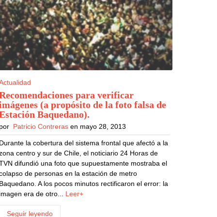
Actualidad
Recomendaciones para verificar
imágenes (a propósito de la foto falsa de
Estación Baquedano)
.
por
Patricio Contreras
en mayo 28, 2013
Durante la cobertura del sistema frontal que afectó a la
zona centro y sur de Chile, el noticiario 24 Horas de
TVN difundió una foto que supuestamente mostraba el
colapso de personas en la estación de metro
Baquedano. A los pocos minutos rectificaron el error: la
imagen era de otro...
Leer+
Seguir leyendo