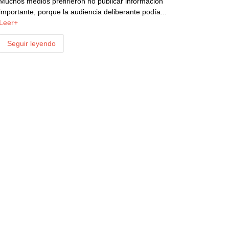
Muchos medios prefirieron no publicar información
importante, porque la audiencia deliberante podía...
Leer+
Seguir leyendo