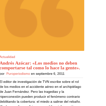
Actualidad
Andrés Azócar: «Los medios no deben
comportarse tal como lo hace la gente»
.
por
Puroperiodismo
en septiembre 6, 2011
El editor de investigación de TVN escribe sobre el rol
de los medios en el accidente aéreo en el archipiélago
de Juan Fernández. Pero las tragedias y la
hiperconexión pueden producir el fenómeno contrario
debilitando la cobertura: el miedo a salirse del rebaño.