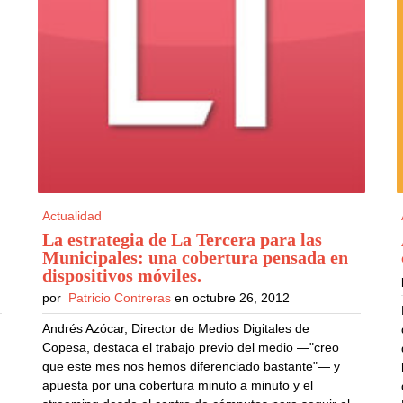
Actualidad
La estrategia de La Tercera para las
Municipales: una cobertura pensada en
dispositivos móviles
.
por
Patricio Contreras
en octubre 26, 2012
Andrés Azócar, Director de Medios Digitales de
Copesa, destaca el trabajo previo del medio —"creo
que este mes nos hemos diferenciado bastante"— y
apuesta por una cobertura minuto a minuto y el