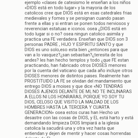
ejemplo «clases de catesismo le enseñan a los niños
«DIOS está en todo lugar» y la mayoria de los
catolicos cree que DIOS está en esas catedrales frias
medievales y fomes y se persignan cuando pasan
frente a ellas y si entran se ponen todos nerviosos y
reverencian estatuas e iconos. osea ¿DIOS está en
todo lugar si o no? osea ningun catolico asimila y
practica una FE verdadera. Enseñan que DIOS son 3
personas PADRE , HIJO Y ESPIRITU SANTO y que
DIOS es uno solo,eso esta bien ¿entonces para que
van a lo vasquez?¿san sebastian?¿teresita de los
andes? les han hecho templos y todo ¿que FE estan
practicando, han fabricado otros DIOSES menores
por la cuenta del vaticano que cada año incluye otros
DIOSES menores de distintos paises. Realmente han
PROSTITUIDO LA FE se olvidan del mandamiento que
entrego DIOS a moises y que dice «NO TENDRAS
DIOSES AJENOS DELANTE DE MI, NO TE INCLINARAS
A ELLOS NI LOS HONRARAS, PORQUE YO SOY TU
DIOS, CELOSO QUE VISITO LA MALDAD DE LOS
HOMBRES HASTA LA TERCERA Y CUARTA
GENERACION» osea estos curas han Hecho un
desastre con las cosas de DIOS, y EL está harto y está
demandando limpieza DIOS limpiará a la iglesia
catolica la sacudirá una y otra vez hasta que
entiendan y dejen de mentir y hacer cosas horrendas