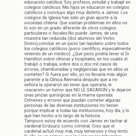
educación católica. Soy profesor, estudié y trabajé en
colegios católicos. Mis hijos se educaron en colegios
católicos y concluyo algo muy distinto a James. Los
colegios de Iglesia han sido un gran aporte a la
sociedad chilena. Que existan problemas en ellos no
lo son en un grado diferente de otros colegios
particulares o fiscales.No puede James, de una
muestra tan reducida (dos alumnos del Verbo
Divino),concluir en un juicio tan lapidario sobre todos
los colegios católicos (poco científico, especialmente
viniendo de un médico). ¿Qué juicio podría tener el Sr.
Hamilton sobre clínicas y hospitales, en los cuales el
trabajó o trabaja, sobre dos o dos mil casos de
errores, chambonadas y negligencias que en ellos se
cometen? Si fuera por ello, yo no llevaría más algún
pariente a la Clínica Alemana después que a mi
señora la operaron sin tener que operarla, le
«sacaron» un tumor que NO LE SACARON y le dejaron
unas pinzas quirúrgicas en la mama operada.
Crímenes y errores que puedan cometer algunas
personas de las diversas instituciones no tienen
porque implicar a todas las instituciones, hoy día, y lo
que han hecho a lo largo de la historia.
Tampoco estoy de acuerdo con James en tachar al
cardenal Errázuriz como criminal. Creo que el
cardenal actuó muy mal, muy temeroso y muy lento.