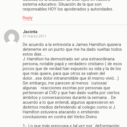
sistema educativo. Situación de la que son
responsables HOY los apoderados y autoridades.
Reply
Jacinta
31 marzo 2011
De acuerdo a la entrevista a James Hamilton quisiera
deteneme en un punto que me ha dado vueltas todos
estos dias…..
J. Hamilton ha demostrado ser una extraordinaria
persona, notable papá y verdadero cristiano ( de esos
pocos que de verdad han expuesto su vida y la de los
que más quiere, para que otros se salven del
dolor….ese dolor intransmitible que él mismo vivió….)
Sin embargo, me parecen al menos ¨curiosas¨
algunas ¨ reacciones escritas por personas que
pertenecen al CVD y que han dado vuelta por ciertos
ámbitos y conversaciones durante la semana…. De
acuerdo a lo que entendí, algunos aparecieron en
distintos medios defendendo al colegio como si J.
Hamilton estuviera atacando o emitiendo
conclusiones en contra del Verbo Divino.
1-. Lo que más preocupa y tal vez por ¨deformación