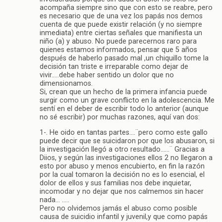
acompaña siempre sino que con esto se reabre, pero
es necesario que de una vez los papás nos demos
cuenta de que puede existir relación (y no siempre
inmediata) entre ciertas señales que manifiesta un
niño (a) y abuso. No puede parecernos raro para
quienes estamos informados, pensar que 5 años
después de haberlo pasado mal ,un chiquillo tome la
decisión tan triste e irreparable como dejar de
vivir…..debe haber sentido un dolor que no
dimensionamos.
Si, crean que un hecho de la primera infancia puede
surgir como un grave conflicto en la adolescencia. Me
sentí en el deber de escribir todo lo anterior (aunque
no sé escribir) por muchas razones, aquí van dos:
1-. He oido en tantas partes….¨pero como este gallo
puede decir que se suicidaron por que los abusaron, si
la investigación llegó a otro resultado……¨ Gracias a
Diios, y según las investigaciones ellos 2 no llegaron a
esto por abuso y menos encubierto, en fin la razón
por la cual tomaron la decisión no es lo esencial, el
dolor de ellos y sus familias nos debe inquietar,
incomodar y no dejar que nos calmemos sin hacer
nada… …..
Pero no olvidemos jamás el abuso como posible
causa de suicidio infantil y juvenil,y que como papás