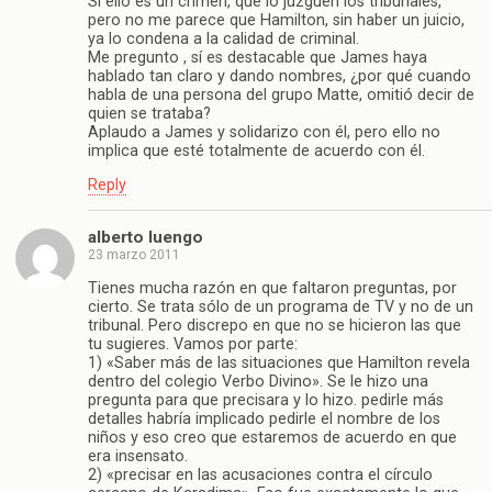
Si ello es un crimen, que lo juzguen los tribunales,
pero no me parece que Hamilton, sin haber un juicio,
ya lo condena a la calidad de criminal.
Me pregunto , sí es destacable que James haya
hablado tan claro y dando nombres, ¿por qué cuando
habla de una persona del grupo Matte, omitió decir de
quien se trataba?
Aplaudo a James y solidarizo con él, pero ello no
implica que esté totalmente de acuerdo con él.
Reply
alberto luengo
23 marzo 2011
Tienes mucha razón en que faltaron preguntas, por
cierto. Se trata sólo de un programa de TV y no de un
tribunal. Pero discrepo en que no se hicieron las que
tu sugieres. Vamos por parte:
1) «Saber más de las situaciones que Hamilton revela
dentro del colegio Verbo Divino». Se le hizo una
pregunta para que precisara y lo hizo. pedirle más
detalles habría implicado pedirle el nombre de los
niños y eso creo que estaremos de acuerdo en que
era insensato.
2) «precisar en las acusaciones contra el círculo