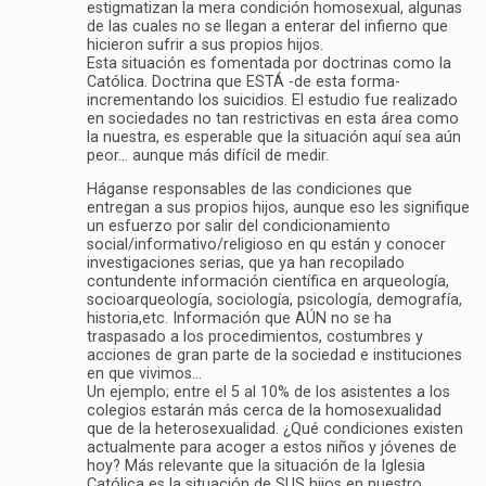
estigmatizan la mera condición homosexual, algunas
de las cuales no se llegan a enterar del infierno que
hicieron sufrir a sus propios hijos.
Esta situación es fomentada por doctrinas como la
Católica. Doctrina que ESTÁ -de esta forma-
incrementando los suicidios. El estudio fue realizado
en sociedades no tan restrictivas en esta área como
la nuestra, es esperable que la situación aquí sea aún
peor… aunque más difícil de medir.
Háganse responsables de las condiciones que
entregan a sus propios hijos, aunque eso les signifique
un esfuerzo por salir del condicionamiento
social/informativo/religioso en qu están y conocer
investigaciones serias, que ya han recopilado
contundente información científica en arqueología,
socioarqueología, sociología, psicología, demografía,
historia,etc. Información que AÚN no se ha
traspasado a los procedimientos, costumbres y
acciones de gran parte de la sociedad e instituciones
en que vivimos…
Un ejemplo; entre el 5 al 10% de los asistentes a los
colegios estarán más cerca de la homosexualidad
que de la heterosexualidad. ¿Qué condiciones existen
actualmente para acoger a estos niños y jóvenes de
hoy? Más relevante que la situación de la Iglesia
Católica es la situación de SUS hijos en nuestro