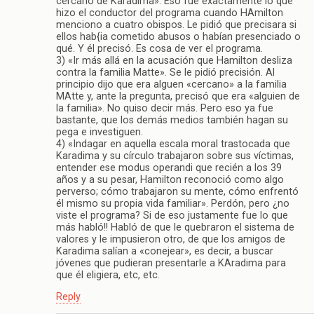
cercano de Karadima». Eso fue exactamente lo que
hizo el conductor del programa cuando HAmilton
menciono a cuatro obispos. Le pidió que precisara si
ellos hab{ia cometido abusos o habían presenciado o
qué. Y él precisó. Es cosa de ver el programa.
3) «Ir más allá en la acusación que Hamilton desliza
contra la familia Matte». Se le pidió precisión. Al
principio dijo que era alguen «cercano» a la familia
MAtte y, ante la pregunta, precisó que era «alguien de
la familia». No quiso decir más. Pero eso ya fue
bastante, que los demás medios también hagan su
pega e investiguen.
4) «Indagar en aquella escala moral trastocada que
Karadima y su círculo trabajaron sobre sus víctimas,
entender ese modus operandi que recién a los 39
años y a su pesar, Hamilton reconoció como algo
perverso; cómo trabajaron su mente, cómo enfrentó
él mismo su propia vida familiar». Perdón, pero ¿no
viste el programa? Si de eso justamente fue lo que
más habló!! Habló de que le quebraron el sistema de
valores y le impusieron otro, de que los amigos de
Karadima salían a «conejear», es decir, a buscar
jóvenes que pudieran presentarle a KAradima para
que él eligiera, etc, etc.
Reply