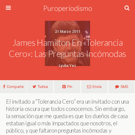
Puroperiodismo
21 Marzo 2011
James Hamilton En «Tolerancia
Cero»: Las Preguntas Incómodas
Lyuba Yez
Comparte
Tuitea
Pin
Envía
SMS
El invitado a “Tolerancia Cero” era un invitado con una
historia oscura que todos conocemos. Sin embargo,
la sensación que me queda es que los dueños de casa
estaban igual o más impactados que nosotros, el
público, y que faltaron preguntas incómodas y