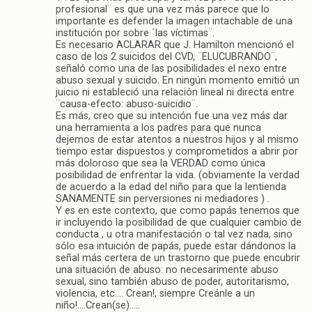
profesional¨ es que una vez más parece que lo
importante es defender la imagen intachable de una
institución por sobre ´las víctimas¨.
Es necesario ACLARAR que J. Hamilton mencionó el
caso de los 2 suicidos del CVD, ¨ELUCUBRANDO¨,
señaló como una de las posibilidades el nexo entre
abuso sexual y suicido. En ningún momento emitió un
juicio ni estableció una relación lineal ni directa entre
¨causa-efecto: abuso-suicidio¨.
Es más, creo que su intención fue una vez más dar
una herramienta a los padres para que nunca
dejemos de estar atentos a nuestros hijos y al mismo
tiempo estar dispuestos y comprometidos a abrir por
más doloroso que sea la VERDAD como única
posibilidad de enfrentar la vida. (obviamente la verdad
de acuerdo a la edad del niño para que la lentienda
SANAMENTE sin perversiones ni mediadores ) .
Y es en este contexto, que como papás tenemos que
ir incluyendo la posibilidad de que cualquier cambio de
conducta , u otra manifestación o tal vez nada, sino
sólo esa intuición de papás, puede estar dándonos la
señal más certera de un trastorno que puede encubrir
una situación de abuso: no necesarimente abuso
sexual, sino también abuso de poder, autoritarismo,
violencia, etc…. Crean!, siempre Creánle a un
niño!….Crean(se)…..