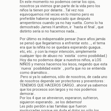
En este momento no podemos cerrar los ojos,
nosotros ya vivimos gran parte de la vida pero los
niños la tienen por delante….Tal vez nos
equivoquemos mil veces en lo mismo pero es
preferible haberse equivocado que después
arrepentirnos cuando ya no hay vuelta…Como lo ha
demostrado James H.amilton, ir ¨hasta el final¨, que
distinto sería si no hacemos nada….
Por último es indispensable pensar (hace años jamás
se pensó que llegaríamos a enfrentar esto…., el tema
era que la niñita no se quedara esperando guagua…
etc, etc….y con la mejor intención, simplemente
cualquier tipo de abuso no ´existía¨ como posibilidad.)
Hoy dia no podemos dejar a nuestros niños, a LOS
NIÑOS y menos hacernos los lesos, negando que esta
¨nueva¨ posibilidad existe¨ , porfa que no se entienda
como dramático…
.Pero si ya lo sabemos, sólo de nosotros, de cada uno
de nosotros depende ser protectores y preventores :
TENEMOS QUE HACEROS CARGO….ahora! ya sabemos
que los procesos son largos y no nos podemos
demorar…
Por los 4 que se atrevieron, esperaron, sufrieron,
siguieron esperando….se los debemos!
Les pido perdón a las familias que fueron
involucradas porque sin duda el dolor no sólo los