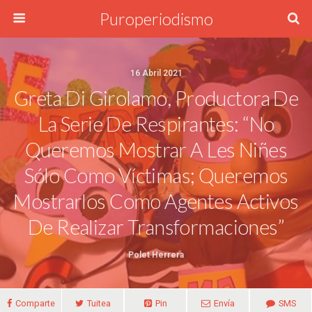
Puroperiodismo
16 Abril 2021
Greta Di Girolamo, Productora De
La Serie De Respirantes: “No
Queremos Mostrar A Les Niñes
Sólo Como Víctimas; Queremos
Mostrarlos Como Agentes Activos
De Realizar Transformaciones”
Polet Herrera
Comparte
Tuitea
Pin
Envía
SMS