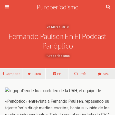
Puroperiodismo
26 Marzo 2010
Fernando Paulsen En El Podcast
Panóptico
Puroperiodismo
Comparte
Tuitea
Pin
Envía
SMS
Desde los cuarteles de la UAH, el equipo de
«Panóptico» entrevista a Fernando Paulsen, repasando su
tajante ‘no’ a dirigir medios escritos, hasta su visión de los
medios independientes. Todo lo que el periodista de
CHV
,