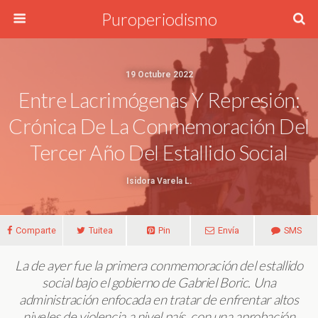
Puroperiodismo
19 Octubre 2022
Entre Lacrimógenas Y Represión:
Crónica De La Conmemoración Del
Tercer Año Del Estallido Social
Isidora Varela L.
Comparte
Tuitea
Pin
Envía
SMS
La de ayer fue la primera conmemoración del estallido
social bajo el gobierno de Gabriel Boric. Una
administración enfocada en tratar de enfrentar altos
niveles de violencia a nivel país, con una aprobación