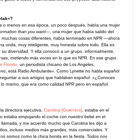
olab»?
s o menos en esa época, un poco después, había una mujer
ormation than you want
—, una mujer que había salido del
o muchas cosas diferentes, había terminado en NPR —ahora
a onda, muy inteligente, muy honesta sobre todo. Ella es
su diversidad. Y ella convocó a un grupo, informalmente,
ersas, metiendo más voces en lo que es NPR. En ese grupo
n Florido
, un periodista chicano de Los Angeles,
ueno, está Radio Ambulante». Como Lynette no habla español
a preguntar a sus amigos que hablaban español: «¿Conoces
an lo mismo, que era como calidad NPR pero en español.
la directora ejecutiva,
Carolina [Guerrero]
, estaba en el
 estaba empujando el coche con nuestro bebé en el
a llamada, y me acuerdo mucho que Carolina les dijo a
os, incluso medios más grandes, más comerciales. Y
ros somos como la chica bonita en la fiesta. Todos nos