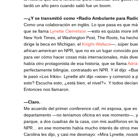
tardó un año pero cuando salió fue un boom.
—¿Y se transmitió como «Radio Ambulante para Radi
Como una colaboración en inglés. Lo que pasa es que má
que se llama
Lynette Clemetson
—esto es quizás
more inf
New York Times, el Washington Post, The Roots, ha hech
dirige la beca en Michigan, el
Knight-Wallace
—, súper buen
african-american
en NPR, que no es un lugar conocido por 
para ver cómo hacer cosas más internacionales, más div
había otro protagonista de esa historia, que se llama
Adriá
perfectamente bilingüe, contratado en NPR. Y él dijo: «B
le pasó «Los frikis». Lynette ahí dijo «wow» y comenzó 
esto? Escucha esto, ¿está bien, el nivel?». Y todos decí
Entonces nos llamaron.
—Claro.
Me acuerdo del primer
conference call
, mi esposa, que es 
departamento —no teníamos oficina en ese momento—, yo
parque, a dos cuadras de la casa, con mis audífonos en l
NPR… en ese momento había mucho interés de otros medi
Carolina les dijo, y casi me desmayo: «Mira Lynette, nosot