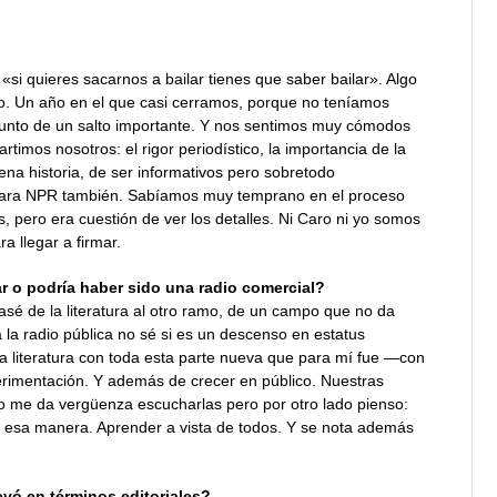
si quieres sacarnos a bailar tienes que saber bailar». Algo
ño. Un año en el que casi cerramos, porque no teníamos
unto de un salto importante. Y nos sentimos muy cómodos
os nosotros: el rigor periodístico, la importancia de la
uena historia, de ser informativos pero sobretodo
 para NPR también. Sabíamos muy temprano en el proceso
, pero era cuestión de ver los detalles. Ni Caro ni yo somos
 llegar a firmar.
ar o podría haber sido una radio comercial?
asé de la literatura al otro ramo, de un campo que no da
a la radio pública no sé si es un descenso en estatus
 literatura con toda esta parte nueva que para mí fue —con
rimentación. Y además de crecer en público. Nuestras
ado me da vergüenza escucharlas pero por otro lado pienso:
 esa manera. Aprender a vista de todos. Y se nota además
vó en términos editoriales?