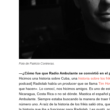
Foto de Patricio Contreras.
—¿Cómo fue que Radio Ambulante se convirtió en el p
Hicimos una historia sobre Cuba, una
historia sobre los fr
podcast] Radiolab había un
producer
que se llama
Tim Ho
que hacen». Lo conocí, nos hicimos amigos. Es uno de esto
Nicaragua, Costa Rica o no sé dónde. Mastica el español
Ambulante. Siempre estaba buscando la manera de traer 
número uno. A raíz de la historia de los frikis salió otra, q
la historia que iba a funcionar para Radiolab. Les gustó,