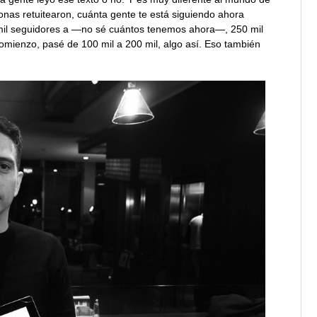
onas retuitearon, cuánta gente te está siguiendo ahora
mil seguidores a —no sé cuántos tenemos ahora—, 250 mil
comienzo, pasé de 100 mil a 200 mil, algo así. Eso también