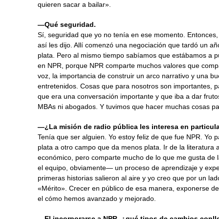
quieren sacar a bailar».
—Qué seguridad.
Sí, seguridad que yo no tenía en ese momento. Entonces, «
así les dijo. Allí comenzó una negociación que tardó un a
plata. Pero al mismo tiempo sabíamos que estábamos a p
en NPR, porque NPR comparte muchos valores que compartim
voz, la importancia de construir un arco narrativo y una b
entretenidos. Cosas que para nosotros son importantes,
que era una conversación importante y que iba a dar frutos
MBAs ni abogados. Y tuvimos que hacer muchas cosas para
—¿La misión de radio pública les interesa en particul
Tenía que ser alguien. Yo estoy feliz de que fue NPR. Yo p
plata a otro campo que da menos plata. Ir de la literatura 
económico, pero comparte mucho de lo que me gusta de la
el equipo, obviamente— un proceso de aprendizaje y expe
primeras historias salieron al aire y yo creo que por un l
«Mérito». Crecer en público de esa manera, exponerse de
el cómo hemos avanzado y mejorado.
—El incorporarse a NPR, ¿qué tipos de cambios conlle