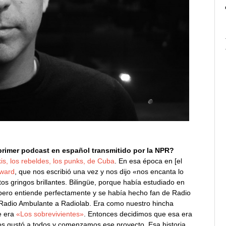
rimer podcast en español transmitido por la NPR?
ikis, los rebeldes, los punks, de Cuba
. En esa época en [el
ward
, que nos escribió una vez y nos dijo «nos encanta lo
s gringos brillantes. Bilingüe, porque había estudiado en
 pero entiende perfectamente y se había hecho fan de Radio
Radio Ambulante a Radiolab. Era como nuestro hincha
ue era
«Los sobrevivientes»
. Entonces decidimos que esa era
 nos gustó a todos y comenzamos ese proyecto. Esa historia