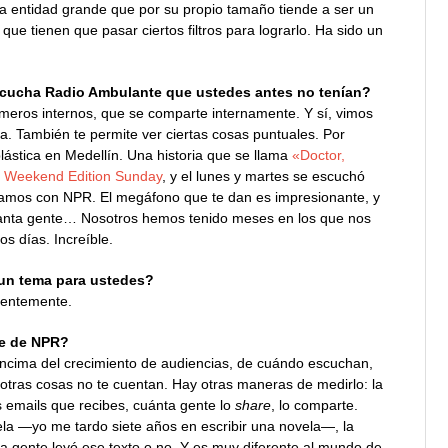
na entidad grande que por su propio tamaño tiende a ser un
e tienen que pasar ciertos filtros para lograrlo. Ha sido un
scucha Radio Ambulante que ustedes antes no tenían?
eros internos, que se comparte internamente. Y sí, vimos
a. También te permite ver ciertas cosas puntuales. Por
plástica en Medellín. Una historia que se llama
«Doctor,
n
Weekend Edition Sunday
, y el lunes y martes se escuchó
rmamos con NPR. El megáfono que te dan es impresionante, y
 a tanta gente… Nosotros hemos tenido meses en los que nos
s días. Increíble.
 un tema para ustedes?
tentemente.
te de NPR?
 encima del crecimiento de audiencias, de cuándo escuchan,
 otras cosas no te cuentan. Hay otras maneras de medirlo: la
s emails que recibes, cuánta gente lo
share
, lo comparte.
a —yo me tardo siete años en escribir una novela—, la
a gente leyó ese texto o no. Y es muy diferente al mundo de