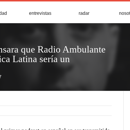
idad
entrevistas
radar
noso
ensara que Radio Ambulante
ica Latina sería un
7