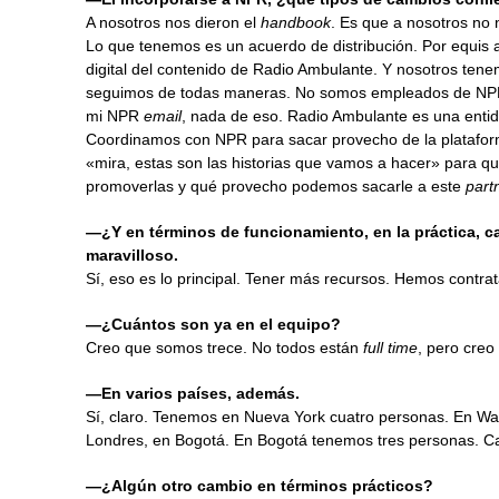
A nosotros nos dieron el
handbook
. Es que a nosotros n
Lo que tenemos es un acuerdo de distribución. Por equis a
digital del contenido de Radio Ambulante. Y nosotros tenem
seguimos de todas maneras. No somos empleados de NPR. 
mi NPR
email
, nada de eso. Radio Ambulante es una enti
Coordinamos con NPR para sacar provecho de la platafor
«mira, estas son las historias que vamos a hacer» para 
promoverlas y qué provecho podemos sacarle a este
part
—¿Y en términos de funcionamiento, en la práctica, c
maravilloso.
Sí, eso es lo principal. Tener más recursos. Hemos contra
—¿Cuántos son ya en el equipo?
Creo que somos trece. No todos están
full time
, pero creo
—En varios países, además.
Sí, claro. Tenemos en Nueva York cuatro personas. En Was
Londres, en Bogotá. En Bogotá tenemos tres personas. Ca
—¿Algún otro cambio en términos prácticos?