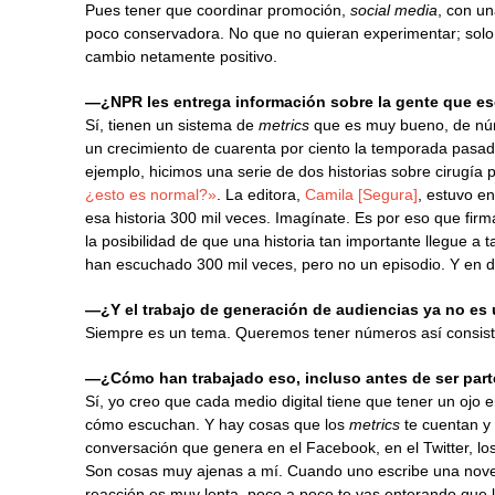
Pues tener que coordinar promoción,
social media
, con u
poco conservadora. No que no quieran experimentar; solo qu
cambio netamente positivo.
—¿NPR les entrega información sobre la gente que e
Sí, tienen un sistema de
metrics
que es muy bueno, de núm
un crecimiento de cuarenta por ciento la temporada pasad
ejemplo, hicimos una serie de dos historias sobre cirugía 
¿esto es normal?»
. La editora,
Camila [Segura]
, estuvo e
esa historia 300 mil veces. Imagínate. Es por eso que fi
la posibilidad de que una historia tan importante llegue
han escuchado 300 mil veces, pero no un episodio. Y en do
—¿Y el trabajo de generación de audiencias ya no es
Siempre es un tema. Queremos tener números así consis
—¿Cómo han trabajado eso, incluso antes de ser par
Sí, yo creo que cada medio digital tiene que tener un ojo
cómo escuchan. Y hay cosas que los
metrics
te cuentan y
conversación que genera en el Facebook, en el Twitter, lo
Son cosas muy ajenas a mí. Cuando uno escribe una novel
reacción es muy lenta, poco a poco te vas enterando que l