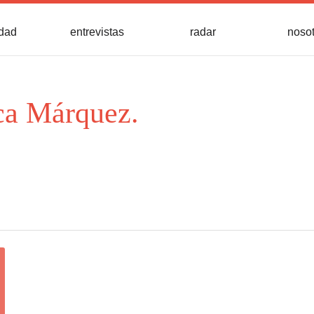
idad
entrevistas
radar
noso
ca Márquez.