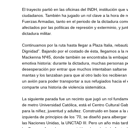
El trayecto partió en las oficinas del INDH, institución qu
ciudadanos. También ha jugado un rol clave a la hora de r
Fuerzas Armadas, tanto en el periodo de la dictadura com
afectados por las políticas de represión y exterminio, y ju
dictadura militar.
Continuamos por la ruta hasta llegar a Plaza Italia, rebau
Dignidad”. Bajando por el costado de ésta, llegamos a la 
Mackenna Nº45, donde también se encontraba la embajada 
emotiva historia: durante la dictadura, muchas personas pe
desesperación por entrar que muchos intentaban saltarse 
mantas y los lanzaban para que al otro lado los recibieran
un avión para poder transportar a sus refugiados hacia el
comparte una historia de violencia sistemática.
La siguiente parada fue un recinto que jugó un rol fundame
de metro Universidad Católica, está el Centro Cultural Gabr
para la niñez, juventud y adultez. Construido en base a la 
izquierda de principios de los ’70, se diseñó para alberga
las Naciones Unidas, la UNCTAD III. Pero un año más tard