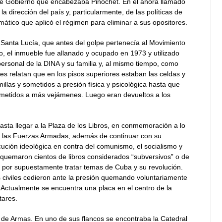
 de Gobierno que encabezaba Pinochet. En el ahora llamado
a dirección del país y, particularmente, de las políticas de
emático que aplicó el régimen para eliminar a sus opositores.
a Santa Lucía,
que antes del golpe
pertenecía al Movimiento
, el inmueble fue allanado y ocupado en 1973 y utilizado
ersonal de la DINA y su familia y, al mismo tiempo, como
tes relatan que en los pisos superiores estaban las celdas y
illas y sometidos a presión física y psicológica hasta que
ometidos a más vejámenes. Luego eran devueltos a los
asta llegar a la Plaza de los Libros, en conmemoración a lo
, las Fuerzas Armadas, además de continuar con su
ución ideológica en contra del comunismo, el socialismo y
a quemaron cientos de libros considerados “subversivos” o de
 por supuestamente tratar temas de Cuba y su revolución.
 civiles cedieron ante la presión quemando voluntariamente
. Actualmente se encuentra una placa en el centro de la
tares.
de Armas. En uno de sus flancos se encontraba la Catedral