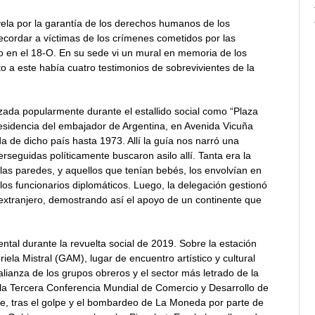
e vela por la garantía de los derechos humanos de los
ecordar a víctimas de los crímenes cometidos por las
o en el 18-O. En su sede vi un mural en memoria de los
nto a este había cuatro testimonios de sobrevivientes de la
tizada popularmente durante el estallido social como “Plaza
residencia del embajador de Argentina, en Avenida Vicuña
de dicho país hasta 1973. Allí la guía nos narró una
rseguidas políticamente buscaron asilo allí. Tanta era la
las paredes, y aquellos que tenían bebés, los envolvían en
 los funcionarios diplomáticos. Luego, la delegación gestionó
 extranjero, demostrando así el apoyo de un continente que
ntal durante la revuelta social de 2019. Sobre la estación
iela Mistral (GAM), lugar de encuentro artístico y cultural
alianza de los grupos obreros y el sector más letrado de la
r la Tercera Conferencia Mundial de Comercio y Desarrollo de
e, tras el golpe y el bombardeo de La Moneda por parte de