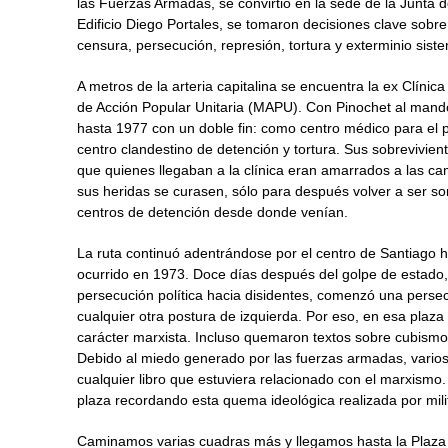
las Fuerzas Armadas, se convirtió en la sede de la Junta
Edificio Diego Portales, se tomaron decisiones clave sobre l
censura, persecución, represión, tortura y exterminio sist
A metros de la arteria capitalina se encuentra la ex Clínic
de Acción Popular Unitaria (MAPU). Con Pinochet al mando
hasta 1977 con un doble fin: como centro médico para el p
centro clandestino de detención y tortura. Sus sobrevivien
que quienes llegaban a la clínica eran amarrados a las cam
sus heridas se curasen, sólo para después volver a ser s
centros de detención desde donde venían.
La ruta continuó adentrándose por el centro de Santiago h
ocurrido en 1973. Doce días después del golpe de estado
persecución política hacia disidentes, comenzó una persec
cualquier otra postura de izquierda. Por eso, en esa plaz
carácter marxista. Incluso quemaron textos sobre cubismo
Debido al miedo generado por las fuerzas armadas, varios
cualquier libro que estuviera relacionado con el marxismo
plaza recordando esta quema ideológica realizada por mili
Caminamos varias cuadras más y llegamos hasta la Plaza 