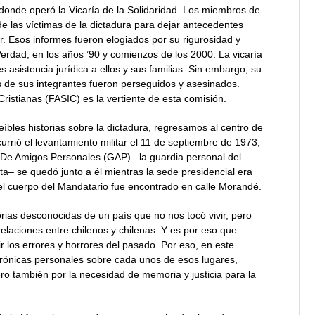
 donde operó la Vicaría de la Solidaridad. Los miembros de
de las víctimas de la dictadura para dejar antecedentes
r. Esos informes fueron elogiados por su rigurosidad y
Verdad, en los años ’90 y comienzos de los 2000. La vicaría
s asistencia jurídica a ellos y sus familias. Sin embargo, su
ios de sus integrantes fueron perseguidos y asesinados.
ristianas (FASIC) es la vertiente de esta comisión.
eíbles historias sobre la dictadura, regresamos al centro de
urrió el levantamiento militar el 11 de septiembre de 1973,
po De Amigos Personales (GAP)
–
la guardia personal del
sta– se quedó junto a él mientras la sede presidencial era
l cuerpo del Mandatario fue encontrado en calle Morandé.
rias desconocidas de un país que no nos tocó vivir, pero
elaciones entre chilenos y chilenas. Y es por eso que
ir los errores y horrores del pasado. Por eso, en este
rónicas personales sobre cada unos de esos lugares,
ro también por la necesidad de memoria y justicia para la