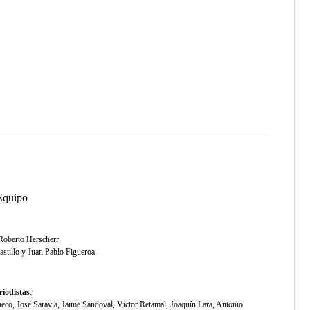
Equipo
 Roberto Herscherr
astillo y Juan Pablo Figueroa
riodistas
:
co, José Saravia, Jaime Sandoval, Víctor Retamal, Joaquín Lara, Antonio