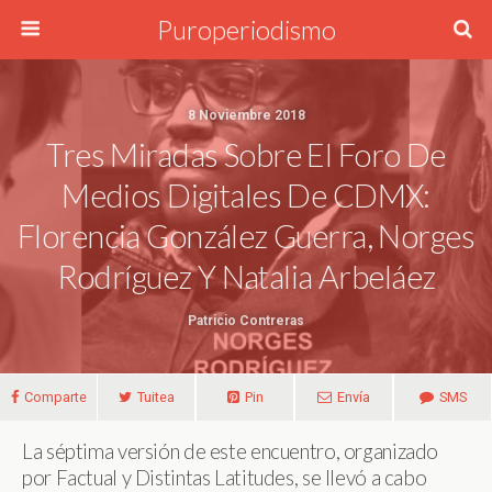
Puroperiodismo
8 Noviembre 2018
Tres Miradas Sobre El Foro De
Medios Digitales De CDMX:
Florencia González Guerra, Norges
Rodríguez Y Natalia Arbeláez
Patricio Contreras
Comparte
Tuitea
Pin
Envía
SMS
La séptima versión de este encuentro, organizado
por Factual y Distintas Latitudes, se llevó a cabo