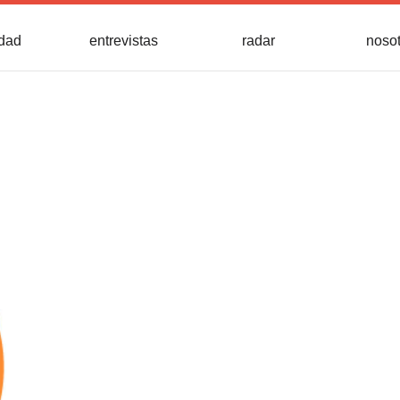
idad
entrevistas
radar
noso