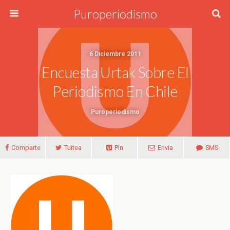
Puroperiodismo
6 Diciembre 2011
Encuesta Urtak Sobre El
Periodismo En Chile
Puroperiodismo
Comparte
Tuitea
Pin
Envía
SMS