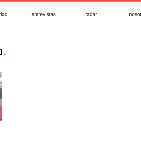
idad
entrevistas
radar
noso
a
.