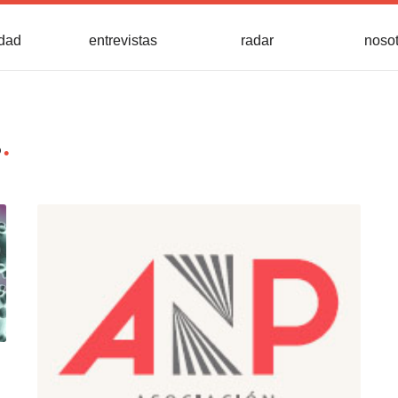
idad
entrevistas
radar
noso
s
.