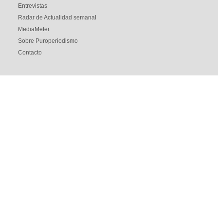
Entrevistas
Radar de Actualidad semanal
MediaMeter
Sobre Puroperiodismo
Contacto