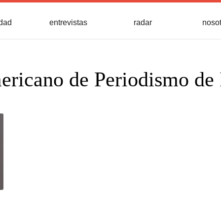
idad
entrevistas
radar
noso
ricano de Periodismo de 