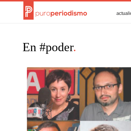
actual
En #poder
.