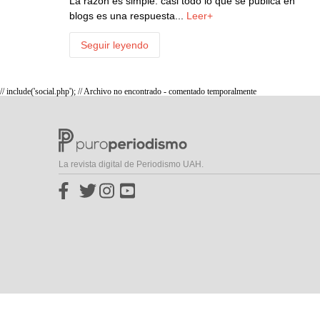
La razón es simple: casi todo lo que se publica en
blogs es una respuesta...
Leer+
Seguir leyendo
// include('social.php'); // Archivo no encontrado - comentado temporalmente
La revista digital de Periodismo UAH.