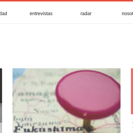
idad
entrevistas
radar
noso