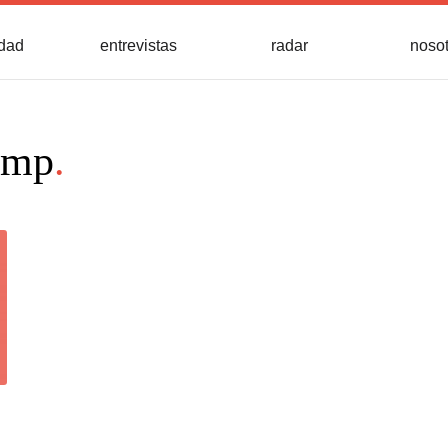
idad
entrevistas
radar
noso
ump
.