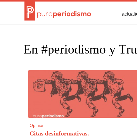
actual
En #periodismo y Tr
Opinión
Citas desinformativas
.