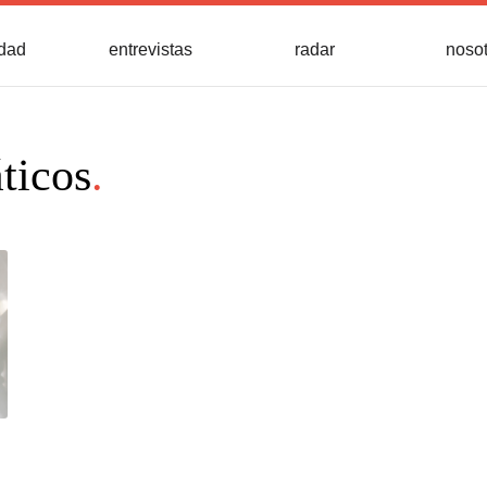
idad
entrevistas
radar
noso
ticos
.