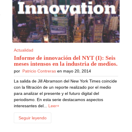
Actualidad
Informe de innovación del NYT (I): Seis
meses intensos en la industria de medios
.
por
Patricio Contreras
en mayo 20, 2014
La salida de Jill Abramson del New York Times coincide
con la filtración de un reporte realizado por el medio
para analizar el presente y el futuro digital del
periodismo. En esta serie destacamos aspectos
interesantes del...
Leer+
Seguir leyendo