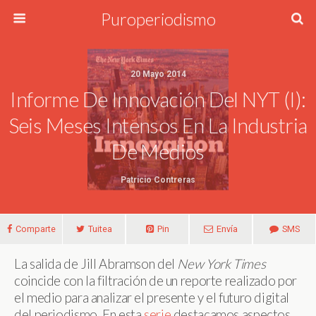
Puroperiodismo
20 Mayo 2014
Informe De Innovación Del NYT (I):
Seis Meses Intensos En La Industria
De Medios
Patricio Contreras
Comparte
Tuitea
Pin
Envía
SMS
La salida de Jill Abramson del
New York Times
coincide con la filtración de un reporte realizado por
el medio para analizar el presente y el futuro digital
del periodismo. En esta
serie
destacamos aspectos