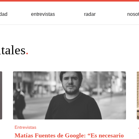
idad
entrevistas
radar
noso
tales
.
Entrevistas
Matías Fuentes de Google: “Es necesario