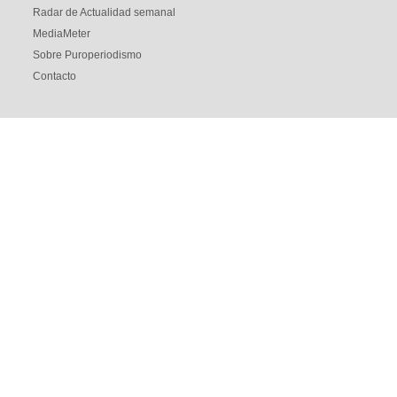
Radar de Actualidad semanal
MediaMeter
Sobre Puroperiodismo
Contacto