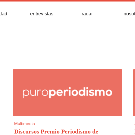
idad
entrevistas
radar
noso
a
Multimedia
Discursos Premio Periodismo de