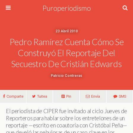
Puroperiodismo
23 Abril 2010
Pedro Ramírez Cuenta Cómo Se
Construyó El Reportaje Del
Secuestro De Cristián Edwards
Patricio Contreras
Comparte
Tuitea
Pin
Envía
SMS
El periodista de CIPER fue invitado al ciclo Jueves de
Reporteros para hablar sobre los entretelones de un
reportaje —escrito en coautoría con Cristóbal Peña—
que develó las nebulosas de un caso clave en los