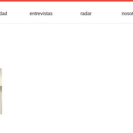
idad
entrevistas
radar
noso