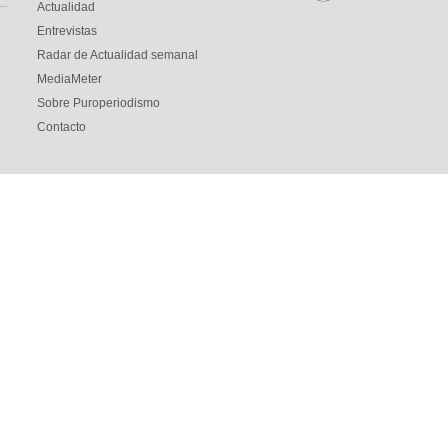
Actualidad
Entrevistas
Radar de Actualidad semanal
MediaMeter
Sobre Puroperiodismo
Contacto