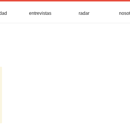
idad
entrevistas
radar
noso