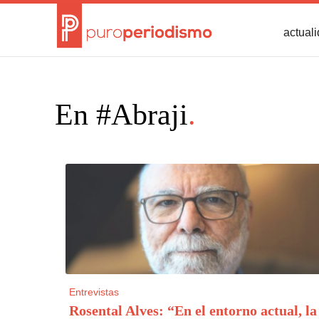
actual
En #Abraji
.
Entrevistas
Rosental Alves: “En el entorno actual, la