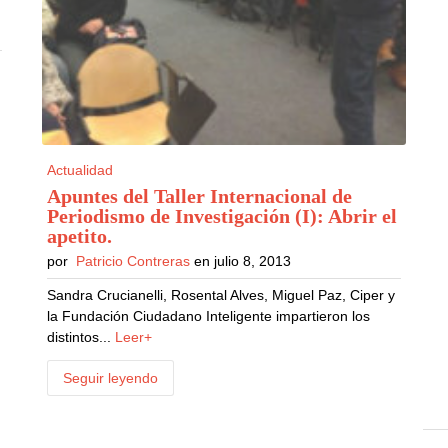
Actualidad
Apuntes del Taller Internacional de
Periodismo de Investigación (I): Abrir el
apetito
.
por
Patricio Contreras
en julio 8, 2013
Sandra Crucianelli, Rosental Alves, Miguel Paz, Ciper y
la Fundación Ciudadano Inteligente impartieron los
distintos...
Leer+
Seguir leyendo