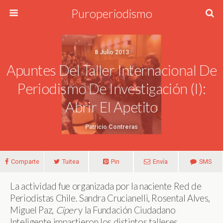
Puroperiodismo
8 Julio 2013
Apuntes Del Taller Internacional De
Periodismo De Investigación (I):
Abrir El Apetito
Patricio Contreras
Comparte
Tuitea
Pin
Envía
SMS
La actividad fue organizada por la naciente Red de
Periodistas Chile. Sandra Crucianelli, Rosental Alves,
Miguel Paz,
Ciper
y la Fundación Ciudadano
Inteligente impartieron los distintos talleres.