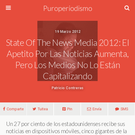
Puroperiodismo
19 Marzo 2012
State Of The News Media 2012: El
Apetito Por Las Noticias Aumenta,
Pero Los Medios No Lo Están
Capitalizando
Patricio Contreras
Comparte
Tuitea
Pin
Envía
SMS
Un 27 por ciento de los estadounidenses recibe sus
noticias en dispositivos móviles, cinco gigantes de la