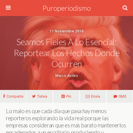
Puroperiodismo
11 Noviembre 2016
Seamos Fieles A Lo Esencial:
Reportear Los Hechos Donde
Ocurren
Marco Avilés
Comparte
Tuitea
Pin
Envía
SMS
Lo malo es que cada día que pasa hay menos
reporteros explorando la vida real porque las
empresas consideran que es más barato mantenerlos
encadenados a un escritorio produciendo y