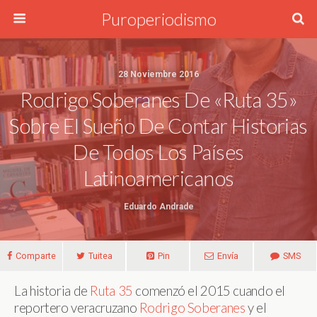
Puroperiodismo
28 Noviembre 2016
Rodrigo Soberanes De «Ruta 35»
Sobre El Sueño De Contar Historias
De Todos Los Países
Latinoamericanos
Eduardo Andrade
Comparte
Tuitea
Pin
Envía
SMS
La historia de
Ruta 35
comenzó el 2015 cuando el
reportero veracruzano
Rodrigo Soberanes
y el