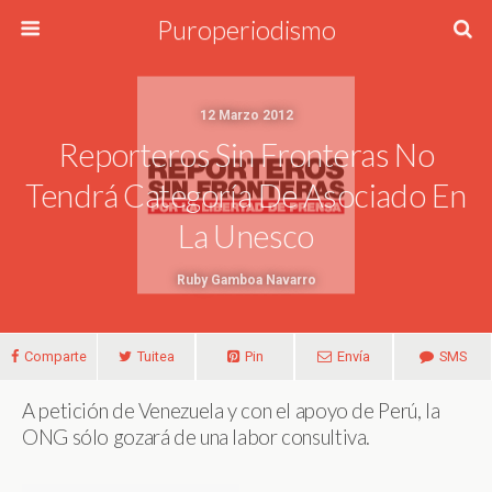
Puroperiodismo
12 Marzo 2012
Reporteros Sin Fronteras No
Tendrá Categoría De Asociado En
La Unesco
Ruby Gamboa Navarro
Comparte
Tuitea
Pin
Envía
SMS
A petición de Venezuela y con el apoyo de Perú, la
ONG sólo gozará de una labor consultiva.