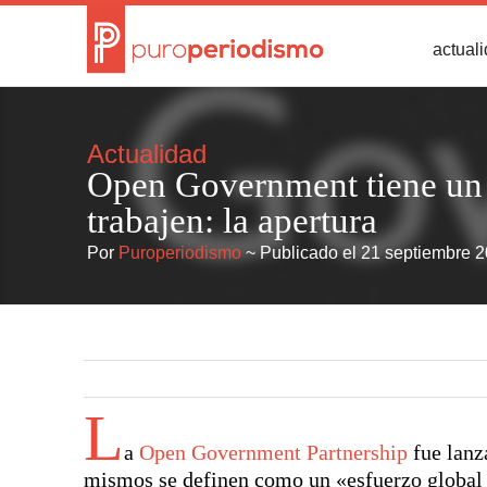
actual
Actualidad
Open Government tiene un 
trabajen: la apertura
Por
Puroperiodismo
~ Publicado el 21 septiembre 
L
a
Open Government Partnership
fue lanz
mismos se definen como un «esfuerzo global p