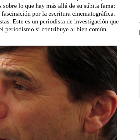
obre lo que hay más allá de su súbita fama:
 fascinación por la escritura cinematográfica.
tas. Este es un periodista de investigación que
l periodismo sí contribuye al bien común.