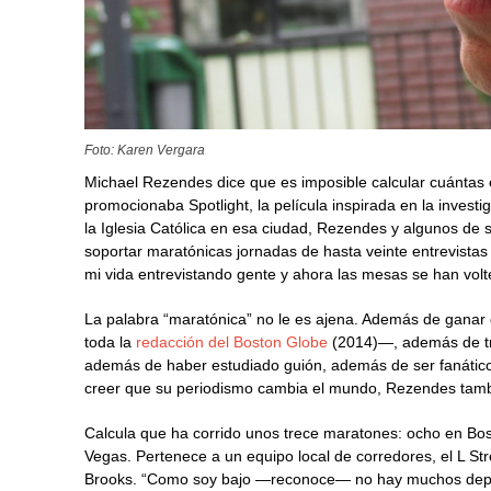
Foto: Karen Vergara
Michael Rezendes dice que es imposible calcular cuántas e
promocionaba Spotlight, la película inspirada en la inves
la Iglesia Católica en esa ciudad, Rezendes y algunos d
soportar maratónicas jornadas de hasta veinte entrevistas 
mi vida entrevistando gente y ahora las mesas se han volte
La palabra “maratónica” no le es ajena. Además de ganar
toda la
redacción del Boston Globe
(2014)—, además de tra
además de haber estudiado guión, además de ser fanático
creer que su periodismo cambia el mundo, Rezendes tambi
Calcula que ha corrido unos trece maratones: ocho en Bo
Vegas. Pertenece a un equipo local de corredores, el L Str
Brooks. “Como soy bajo —reconoce— no hay muchos deport