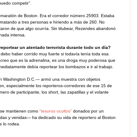
 puedo competir”.
l maratón de Boston. Era el corredor número 25903. Estaba
 matando a tres personas e hiriendo a más de 260. No
lertaron de que algo ocurría. Sin titubear, Rezendes abandonó
rnada intensa.
portear un atentado terrorista durante todo un día?
debo haber corrido muy fuerte si todavía tenía toda esa
d creo que es la adrenalina, es una droga muy poderosa que
ediatamente debía reportear los bombazos e ir al trabajo.
n Washington D.C.— armó una muestra con objetos
ien, especialmente los reporteros-corredores de ese 15 de
o de participante, los short, las zapatillas y el volante
e se mantienen como
“tesoros ocultos”
donados por un
idas y venidas— ha dedicado su vida de reportero al Boston
e lo rodea.