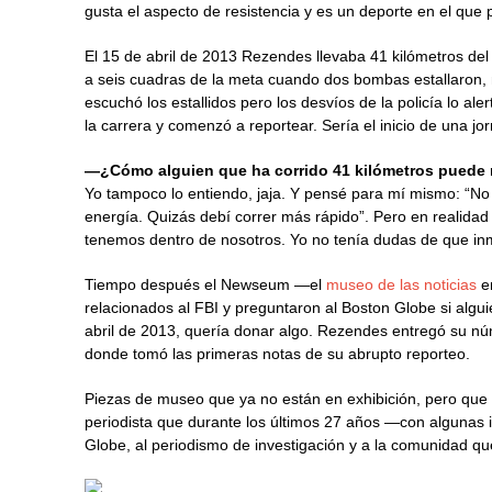
gusta el aspecto de resistencia y es un deporte en el que
El 15 de abril de 2013 Rezendes llevaba 41 kilómetros de
a seis cuadras de la meta cuando dos bombas estallaron,
escuchó los estallidos pero los desvíos de la policía lo a
la carrera y comenzó a reportear. Sería el inicio de una jo
—¿Cómo alguien que ha corrido 41 kilómetros puede re
Yo tampoco lo entiendo, jaja. Y pensé para mí mismo: “No 
energía. Quizás debí correr más rápido”. Pero en realida
tenemos dentro de nosotros. Yo no tenía dudas de que inm
Tiempo después el Newseum —el
museo de las noticias
e
relacionados al FBI y preguntaron al Boston Globe si algu
abril de 2013, quería donar algo. Rezendes entregó su númer
donde tomó las primeras notas de su abrupto reporteo.
Piezas de museo que ya no están en exhibición, pero qu
periodista que durante los últimos 27 años —con algunas 
Globe, al periodismo de investigación y a la comunidad qu