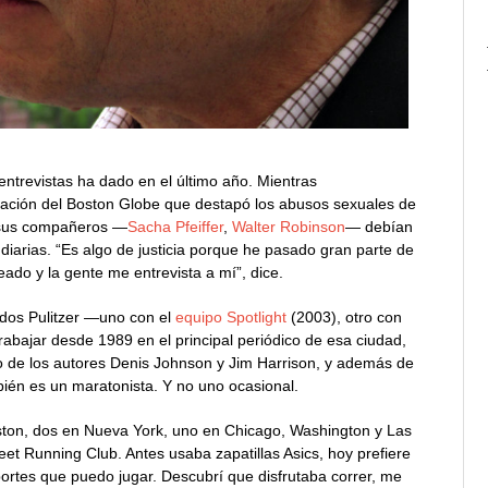
ntrevistas ha dado en el último año. Mientras
tigación del Boston Globe que destapó los abusos sexuales de
e sus compañeros —
Sacha Pfeiffer
,
Walter Robinson
— debían
diarias. “Es algo de justicia porque he pasado gran parte de
ado y la gente me entrevista a mí”, dice.
 dos Pulitzer —uno con el
equipo Spotlight
(2003), otro con
bajar desde 1989 en el principal periódico de esa ciudad,
 de los autores Denis Johnson y Jim Harrison, y además de
én es un maratonista. Y no uno ocasional.
ston, dos en Nueva York, uno en Chicago, Washington y Las
eet Running Club. Antes usaba zapatillas Asics, hoy prefiere
es que puedo jugar. Descubrí que disfrutaba correr, me