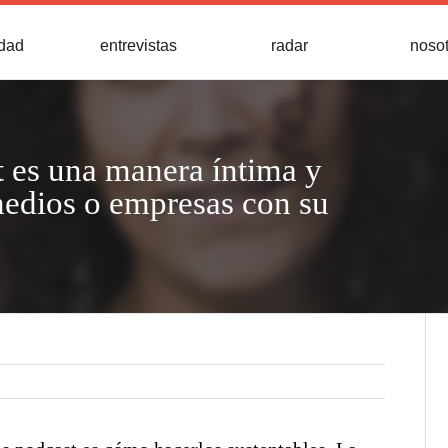
idad
entrevistas
radar
noso
t es una manera íntima y
medios o empresas con su