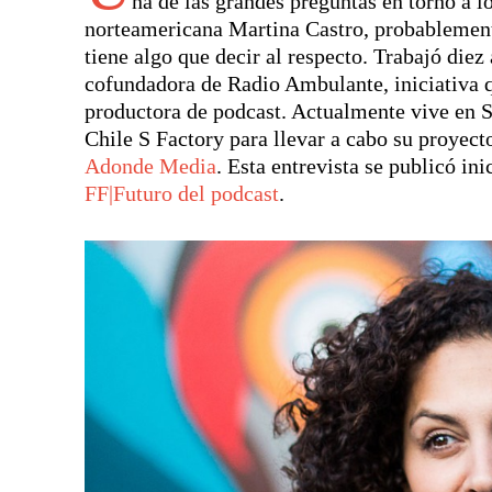
na de las grandes preguntas en torno a l
norteamericana Martina Castro, probablement
tiene algo que decir al respecto. Trabajó di
cofundadora de Radio Ambulante, iniciativa 
productora de podcast. Actualmente vive en S
Chile S Factory para llevar a cabo su proyect
Adonde Media
. Esta entrevista se publicó i
FF|Futuro del podcast
.