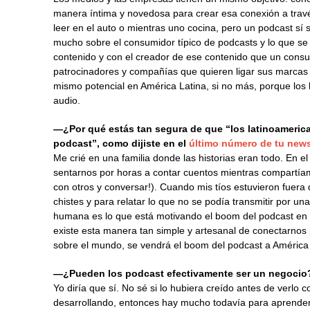
manera íntima y novedosa para crear esa conexión a travé
leer en el auto o mientras uno cocina, pero un podcast s
mucho sobre el consumidor típico de podcasts y lo que 
contenido y con el creador de ese contenido que un consu
patrocinadores y compañías que quieren ligar sus marcas a
mismo potencial en América Latina, si no más, porque los 
audio.
—¿Por qué estás tan segura de que “los latinoameric
podcast”, como dijiste en el
último número de tu new
Me crié en una familia donde las historias eran todo. En e
sentarnos por horas a contar cuentos mientras compartía
con otros y conversar!). Cuando mis tíos estuvieron fuera
chistes y para relatar lo que no se podía transmitir por una
humana es lo que está motivando el boom del podcast e
existe esta manera tan simple y artesanal de conectarnos 
sobre el mundo, se vendrá el boom del podcast a América 
—¿Pueden los podcast efectivamente ser un negocio
Yo diría que sí. No sé si lo hubiera creído antes de verlo
desarrollando, entonces hay mucho todavía para aprende