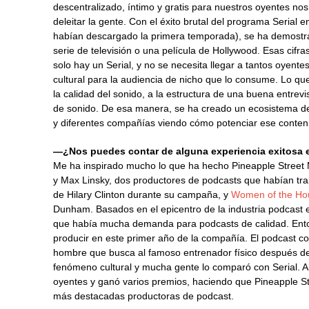
descentralizado, íntimo y gratis para nuestros oyentes n
deleitar la gente. Con el éxito brutal del programa Serial
habían descargado la primera temporada), se ha demostr
serie de televisión o una película de Hollywood. Esas cif
solo hay un Serial, y no se necesita llegar a tantos oyen
cultural para la audiencia de nicho que lo consume. Lo qu
la calidad del sonido, a la estructura de una buena entrevis
de sonido. De esa manera, se ha creado un ecosistema de
y diferentes compañías viendo cómo potenciar ese conteni
—¿Nos puedes contar de alguna experiencia exitosa 
Me ha inspirado mucho lo que ha hecho Pineapple Street
y Max Linsky, dos productores de podcasts que habían tra
de Hilary Clinton durante su campaña, y
Women of the Ho
Dunham. Basados en el epicentro de la industria podcas
que había mucha demanda para podcasts de calidad. Ento
producir en este primer año de la compañía. El podcast c
hombre que busca al famoso entrenador físico después de 
fenómeno cultural y mucha gente lo comparó con Serial. Al f
oyentes y ganó varios premios, haciendo que Pineapple St
más destacadas productoras de podcast.