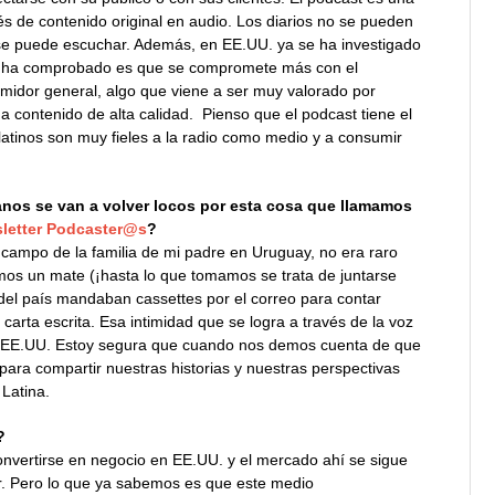
s de contenido original en audio. Los diarios no se pueden
í se puede escuchar. Además, en EE.UU. ya se ha investigado
se ha comprobado es que se compromete más con el
midor general, algo que viene a ser muy valorado por
 contenido de alta calidad. Pienso que el podcast tiene el
latinos son muy fieles a la radio como medio y a consumir
anos se van a volver locos por esta cosa que llamamos
sletter Podcaster@s
?
l campo de la familia de mi padre en Uruguay, no era raro
mos un mate (¡hasta lo que tomamos se trata de juntarse
 del país mandaban cassettes por el correo para contar
 carta escrita. Esa intimidad que se logra a través de la voz
n EE.UU. Estoy segura que cuando nos demos cuenta de que
para compartir nuestras historias y nuestras perspectivas
Latina.
?
 convertirse en negocio en EE.UU. y el mercado ahí se sigue
r. Pero lo que ya sabemos es que este medio