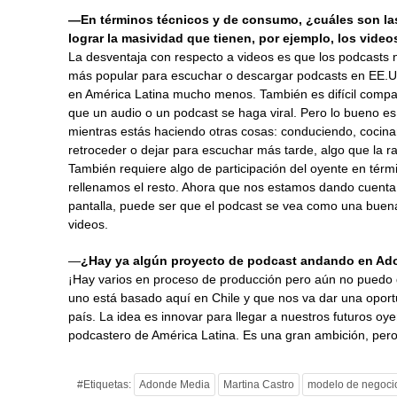
—En términos técnicos y de consumo, ¿cuáles son las
lograr la masividad que tienen, por ejemplo, los video
La desventaja con respecto a videos es que los podcasts 
más popular para escuchar o descargar podcasts en EE.UU
en América Latina mucho menos. También es difícil compart
que un audio o un podcast se haga viral. Pero lo bueno es
mientras estás haciendo otras cosas: conduciendo, cocinan
retroceder o dejar para escuchar más tarde, algo que la r
También requiere algo de participación del oyente en térm
rellenamos el resto. Ahora que nos estamos dando cuenta
pantalla, puede ser que el podcast se vea como una buena 
videos.
—
¿Hay ya algún proyecto de podcast andando en Ad
¡Hay varios en proceso de producción pero aún no puedo 
uno está basado aquí en Chile y que nos va dar una opor
país. La idea es innovar para llegar a nuestros futuros o
podcastero de América Latina. Es una gran ambición, per
#Etiquetas:
Adonde Media
Martina Castro
modelo de negoci