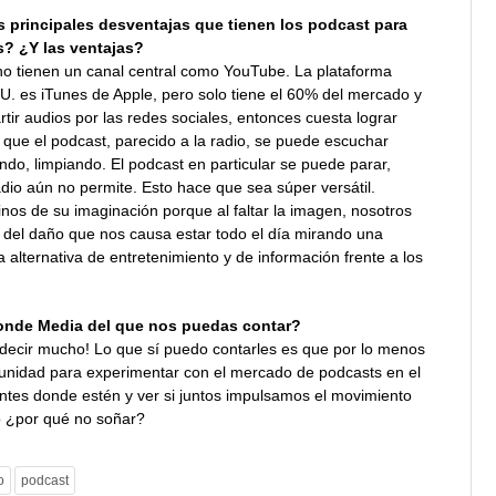
 principales desventajas que tienen los podcast para
s? ¿Y las ventajas?
no tienen un canal central como YouTube. La plataforma
. es iTunes de Apple, pero solo tiene el 60% del mercado y
ir audios por las redes sociales, entonces cuesta lograr
 que el podcast, parecido a la radio, se puede escuchar
do, limpiando. El podcast en particular se puede parar,
adio aún no permite. Esto hace que sea súper versátil.
inos de su imaginación porque al faltar la imagen, nosotros
 del daño que nos causa estar todo el día mirando una
alternativa de entretenimiento y de información frente a los
onde Media del que nos puedas contar?
decir mucho! Lo que sí puedo contarles es que por lo menos
tunidad para experimentar con el mercado de podcasts en el
yentes donde estén y ver si juntos impulsamos el movimiento
o ¿por qué no soñar?
o
podcast