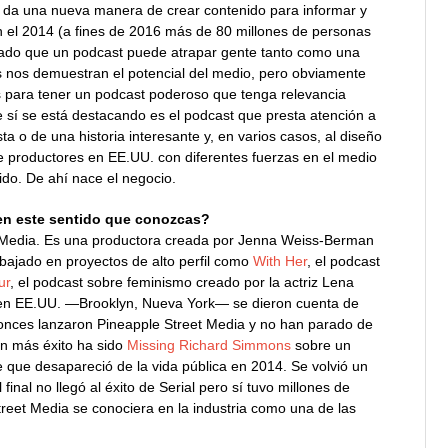
os da una nueva manera de crear contenido para informar y
 en el 2014 (a fines de 2016 más de 80 millones de personas
ado que un podcast puede atrapar gente tanto como una
ras nos demuestran el potencial del medio, pero obviamente
tes para tener un podcast poderoso que tenga relevancia
e sí se está destacando es el podcast que presta atención a
ta o de una historia interesante y, en varios casos, al diseño
 productores en EE.UU. con diferentes fuerzas en el medio
do. De ahí nace el negocio.
en este sentido que conozcas?
 Media. Es una productora creada por Jenna Weiss-Berman
bajado en proyectos de alto perfil como
With Her
, el podcast
ur
, el podcast sobre feminismo creado por la actriz Lena
t en EE.UU. —Brooklyn, Nueva York— se dieron cuenta de
nces lanzaron Pineapple Street Media y no han parado de
on más éxito ha sido
Missing Richard Simmons
sobre un
que desapareció de la vida pública en 2014. Se volvió un
inal no llegó al éxito de Serial pero sí tuvo millones de
reet Media se conociera en la industria como una de las