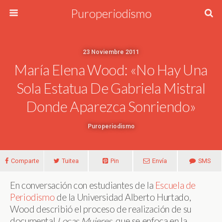
Puroperiodismo
23 Noviembre 2011
María Elena Wood: «No Hay Una
Sola Estatua De Gabriela Mistral
Donde Aparezca Sonriendo»
Puroperiodismo
Comparte
Tuitea
Pin
Envía
SMS
En conversación con estudiantes de la
Escuela de
Periodismo
de la Universidad Alberto Hurtado,
Wood describió el proceso de realización de su
documental
Locas Mujeres
, que se enfoca en la