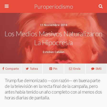
Puroperiodismo
11 Noviembre 2016
Los Medios Masivos Naturalizaron
La Hipocresía
Esteban Catalán
Comparte
Tuitea
Pin
Envía
SMS
Trump fue demonizado —con razón— en buena parte
de la televisión en la recta final de la campaña, pero
antes había tenido un año completo con al menos dos
horas diarias de pantalla.