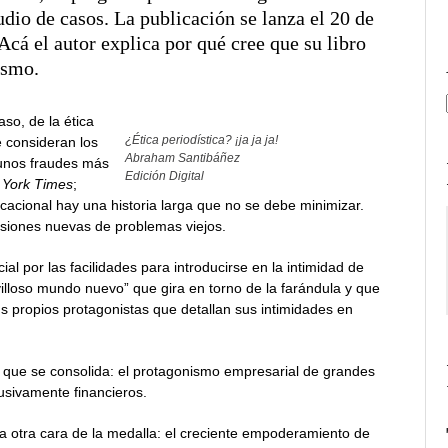
dio de casos. La publicación se lanza el 20 de
. Acá el autor explica por qué cree que su libro
ismo.
so, de la ética
¿Ética periodística? ¡ja ja ja!
e consideran los
Abraham Santibáñez
gunos fraudes más
Edición Digital
York Times
;
cacional hay una historia larga que no se debe minimizar.
siones nuevas de problemas viejos.
al por las facilidades para introducirse en la intimidad de
lloso mundo nuevo” que gira en torno de la farándula y que
s propios protagonistas que detallan sus intimidades en
que se consolida: el protagonismo empresarial de grandes
usivamente financieros.
a otra cara de la medalla: el creciente empoderamiento de