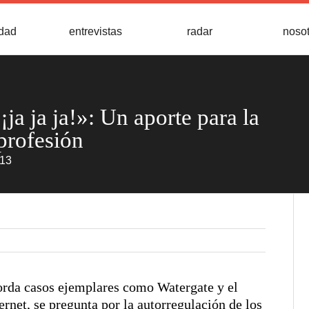
idad
entrevistas
radar
noso
¡ja ja ja!»: Un aporte para la
 profesión
013
orda casos ejemplares como Watergate y el
ternet, se pregunta por la autorregulación de los