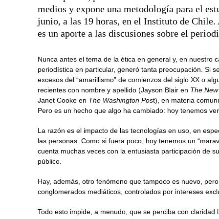
medios y expone una metodología para el estu
junio, a las 19 horas, en el Instituto de Chile
es un aporte a las discusiones sobre el period
Nunca antes el tema de la ética en general y, en nuestro ca
periodística en particular, generó tanta preocupación. Si s
excesos del “amarillismo” de comienzos del siglo XX o al
recientes con nombre y apellido (Jayson Blair en
The New 
Janet Cooke en
The Washington Pos
t), en materia comuni
Pero es un hecho que algo ha cambiado: hoy tenemos ver
La razón es el impacto de las tecnologías en uso, en especi
las personas. Como si fuera poco, hoy tenemos un “maravi
cuenta muchas veces con la entusiasta participación de su
público.
Hay, además, otro fenómeno que tampoco es nuevo, pero 
conglomerados mediáticos, controlados por intereses excl
Todo esto impide, a menudo, que se perciba con claridad l