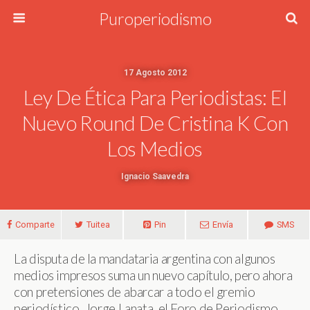
Puroperiodismo
17 Agosto 2012
Ley De Ética Para Periodistas: El
Nuevo Round De Cristina K Con
Los Medios
Ignacio Saavedra
Comparte
Tuitea
Pin
Envía
SMS
La disputa de la mandataria argentina con algunos
medios impresos suma un nuevo capítulo, pero ahora
con pretensiones de abarcar a todo el gremio
periodístico. Jorge Lanata, el Foro de Periodismo