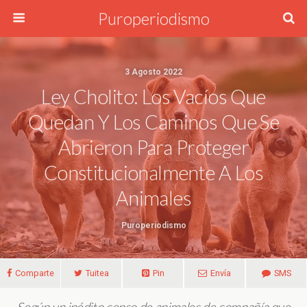
Puroperiodismo
3 Agosto 2022
Ley Cholito: Los Vacíos Que
Quedan Y Los Caminos Que Se
Abrieron Para Proteger
Constitucionalmente A Los
Animales
Puroperiodismo
Comparte
Tuitea
Pin
Envía
SMS